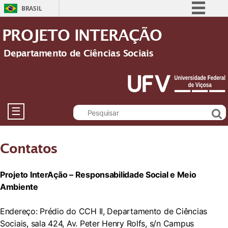
BRASIL
Simplifique!
PROJETO INTERAÇÃO
Comunica BR
Departamento de Ciências Sociais
Participe
Acesso à informação
Legislação
Canais
☰
Contatos
Projeto InterAção – Responsabilidade Social e Meio
Ambiente
Endereço: Prédio do CCH II, Departamento de Ciências
Sociais, sala 424, Av. Peter Henry Rolfs, s/n Campus