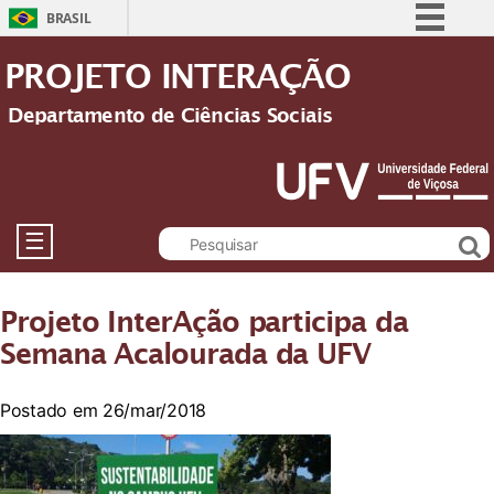
BRASIL
Simplifique!
PROJETO INTERAÇÃO
Comunica BR
Departamento de Ciências Sociais
Participe
Acesso à informação
Legislação
Canais
☰
Projeto InterAção participa da
Semana Acalourada da UFV
Postado em 26/mar/2018